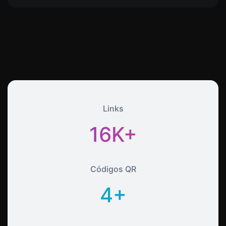
Links
16K+
Códigos QR
4+