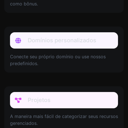
como bônus.
Domínios personalizados
Conecte seu próprio domínio ou use nossos
predefinidos.
Projetos
A maneira mais fácil de categorizar seus recursos
gerenciados.