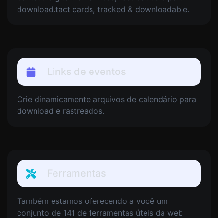
download.tact cards, tracked & downloadable.
Links de eventos
Crie dinamicamente arquivos de calendário para
download e rastreados.
Ferramentas
Também estamos oferecendo a você um
conjunto de 141 de ferramentas úteis da web